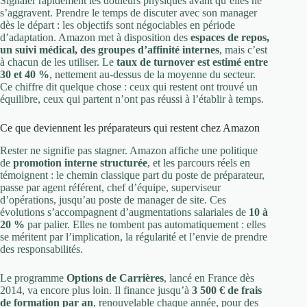
Signaler rapidement les douleurs physiques avant qu’elles ne
s’aggravent. Prendre le temps de discuter avec son manager
dès le départ : les objectifs sont négociables en période
d’adaptation. Amazon met à disposition des
espaces de repos,
un suivi médical, des groupes d’affinité internes
, mais c’est
à chacun de les utiliser. Le
taux de turnover est estimé entre
30 et 40 %
, nettement au-dessus de la moyenne du secteur.
Ce chiffre dit quelque chose : ceux qui restent ont trouvé un
équilibre, ceux qui partent n’ont pas réussi à l’établir à temps.
Ce que deviennent les préparateurs qui restent chez Amazon
Rester ne signifie pas stagner. Amazon affiche une politique
de
promotion interne structurée
, et les parcours réels en
témoignent : le chemin classique part du poste de préparateur,
passe par agent référent, chef d’équipe, superviseur
d’opérations, jusqu’au poste de manager de site. Ces
évolutions s’accompagnent d’augmentations salariales de
10 à
20 %
par palier. Elles ne tombent pas automatiquement : elles
se méritent par l’implication, la régularité et l’envie de prendre
des responsabilités.
Le programme
Options de Carrières
, lancé en France dès
2014, va encore plus loin. Il finance jusqu’à
3 500 € de frais
de formation par an
, renouvelable chaque année, pour des