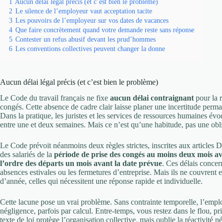
1
Aucun délai légal précis (et c’est bien le problème)
2
Le silence de l’employeur vaut acceptation tacite
3
Les pouvoirs de l’employeur sur vos dates de vacances
4
Que faire concrètement quand votre demande reste sans réponse
5
Contester un refus abusif devant les prud’hommes
6
Les conventions collectives peuvent changer la donne
Aucun délai légal précis (et c’est bien le problème)
Le Code du travail français ne fixe
aucun délai contraignant
pour la 
congés. Cette absence de cadre clair laisse planer une incertitude perma
Dans la pratique, les juristes et les services de ressources humaines é
entre une et deux semaines. Mais ce n’est qu’une habitude, pas une obl
Le Code prévoit néanmoins deux règles strictes, inscrites aux article
des salariés de la
période de prise des congés au moins deux mois a
l’ordre des départs un mois avant la date prévue
. Ces délais concern
absences estivales ou les fermetures d’entreprise. Mais ils ne couvrent
d’année, celles qui nécessitent une réponse rapide et individuelle.
Cette lacune pose un vrai problème. Sans contrainte temporelle, l’employe
négligence, parfois par calcul. Entre-temps, vous restez dans le flou, pr
texte de loi protège l’organisation collective, mais oublie la réactivité n