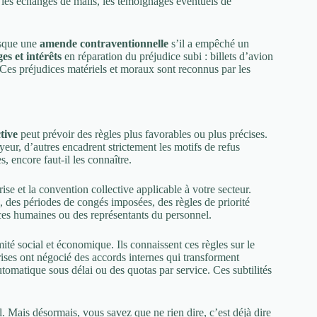
 les échanges de mails, les témoignages éventuels de
isque une
amende contraventionnelle
s’il a empêché un
s et intérêts
en réparation du préjudice subi : billets d’avion
 Ces préjudices matériels et moraux sont reconnus par les
tive
peut prévoir des règles plus favorables ou plus précises.
ur, d’autres encadrent strictement les motifs de refus
s, encore faut-il les connaître.
e et la convention collective applicable à votre secteur.
, des périodes de congés imposées, des règles de priorité
urces humaines ou des représentants du personnel.
té social et économique. Ils connaissent ces règles sur le
rises ont négocié des accords internes qui transforment
omatique sous délai ou des quotas par service. Ces subtilités
il. Mais désormais, vous savez que ne rien dire, c’est déjà dire