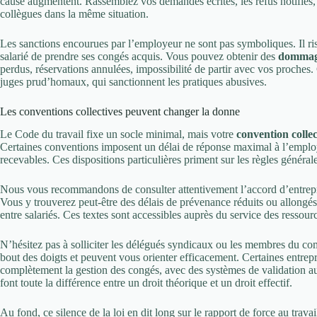
cause augmentent. Rassemblez vos demandes écrites, les refus notifiés,
collègues dans la même situation.
Les sanctions encourues par l’employeur ne sont pas symboliques. Il r
salarié de prendre ses congés acquis. Vous pouvez obtenir des
dommage
perdus, réservations annulées, impossibilité de partir avec vos proches.
juges prud’homaux, qui sanctionnent les pratiques abusives.
Les conventions collectives peuvent changer la donne
Le Code du travail fixe un socle minimal, mais votre
convention collec
Certaines conventions imposent un délai de réponse maximal à l’employe
recevables. Ces dispositions particulières priment sur les règles générale
Nous vous recommandons de consulter attentivement l’accord d’entrepris
Vous y trouverez peut-être des délais de prévenance réduits ou allongés
entre salariés. Ces textes sont accessibles auprès du service des resso
N’hésitez pas à solliciter les délégués syndicaux ou les membres du comi
bout des doigts et peuvent vous orienter efficacement. Certaines entrep
complètement la gestion des congés, avec des systèmes de validation aut
font toute la différence entre un droit théorique et un droit effectif.
Au fond, ce silence de la loi en dit long sur le rapport de force au trava