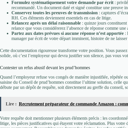
Formulez systématiquement votre demande par écrit
: privil
recommandé. Un document daté et signé constitue une preuve in
Conservez toutes les preuves de transmission
: captures d’écra
RH. Ces éléments deviennent essentiels en cas de litige.
Relancez après un délai raisonnable
: quinze jours constituent
relance que vous considérerez l’absence de réponse comme une ac
Partez aux dates prévues si aucune réponse n’est apportée
: 
manager par écrit de votre départ imminent, histoire de ne laisser
Cette documentation rigoureuse transforme votre position. Vous passez 
solide, où c’est l’employeur qui devra justifier son silence, pas vous vo
Contester un refus abusif devant les prud’hommes
Quand l’employeur refuse vos congés de manière injustifiée, répétée o
saisine du Conseil de prud’hommes constitue l’ultime solution, celle qui
débute par un dépôt de requête, soit directement au greffe du conseil, 
Lire :
Recrutement préparateur de commande Amazon : comme
Votre requête doit mentionner plusieurs éléments précis : les coordonné
litige, les pièces justificatives qui étayent votre réclamation. Plus votr