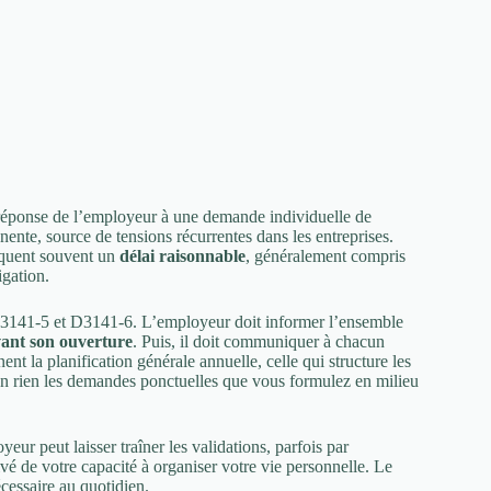
réponse de l’employeur à une demande individuelle de
nente, source de tensions récurrentes dans les entreprises.
voquent souvent un
délai raisonnable
, généralement compris
igation.
s D3141-5 et D3141-6. L’employeur doit informer l’ensemble
vant son ouverture
. Puis, il doit communiquer à chacun
ent la planification générale annuelle, celle qui structure les
 en rien les demandes ponctuelles que vous formulez en milieu
ur peut laisser traîner les validations, parfois par
ivé de votre capacité à organiser votre vie personnelle. Le
écessaire au quotidien.